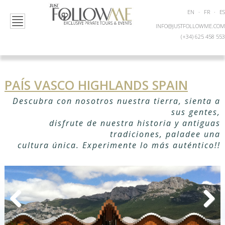
EN
·
FR
·
ES
INFO@JUSTFOLLOWME.COM
(+34) 625 458 553
PAÍS VASCO HIGHLANDS SPAIN
Descubra con nosotros nuestra tierra, sienta a
sus gentes,
disfrute de nuestra historia y antiguas
tradiciones, paladee una
cultura única. Experimente lo más auténtico!!