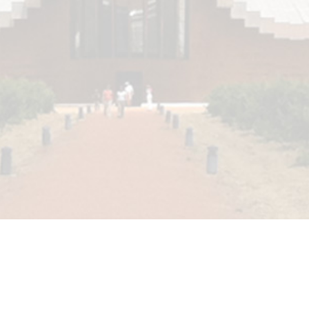
JUST FOLLOW ME SL.
Viajes Oarso - CIE 2021
Avda. de Madrid 32 (Oficina 9)
20011, Donostia-San Sebastián
Email: info@justfollowme.com
Aviso Legal