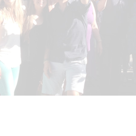
JUST FOLLOW ME SL.
Viajes Oarso - CIE 2021
Avda. de Madrid 32 (Oficina 9)
20011, Donostia-San Sebastián
Email: info@justfollowme.com
Aviso Legal