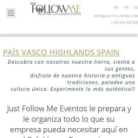
EN
·
FR
·
ES
INFO@JUSTFOLLOWME.COM
(+34) 625 458 553
PAÍS VASCO HIGHLANDS SPAIN
Descubra con nosotros nuestra tierra, sienta a
sus gentes,
disfrute de nuestra historia y antiguas
tradiciones, paladee una
cultura única. Experimente lo más auténtico!!
Just Follow Me Eventos le prepara y
le organiza todo lo que su
empresa pueda necesitar aquí en