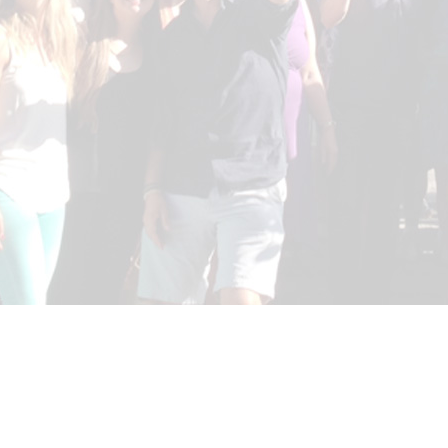
JUST FOLLOW ME SL.
Viajes Oarso - CIE 2021
Olaeta Kalea 19 (Oficina 2)
20011, Donostia-San Sebastián
Email: info@justfollowme.com
Avertissement