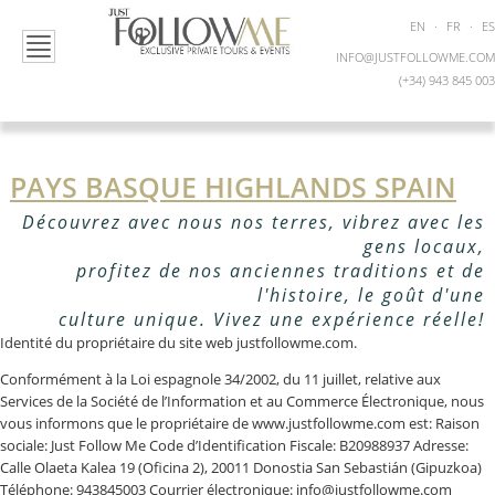
EN
·
FR
·
ES
INFO@JUSTFOLLOWME.COM
(+34) 943 845 003
PAYS BASQUE HIGHLANDS SPAIN
Découvrez avec nous nos terres, vibrez avec les
gens locaux,
profitez de nos anciennes traditions et de
l'histoire, le goût d'une
culture unique. Vivez une expérience réelle!
Identité du propriétaire du site web justfollowme.com.
Conformément à la Loi espagnole 34/2002, du 11 juillet, relative aux
Services de la Société de l’Information et au Commerce Électronique, nous
vous informons que le propriétaire de www.justfollowme.com est: Raison
sociale: Just Follow Me Code d’Identification Fiscale: B20988937 Adresse:
Calle Olaeta Kalea 19 (Oficina 2), 20011 Donostia San Sebastián (Gipuzkoa)
Téléphone: 943845003 Courrier électronique: info@justfollowme.com