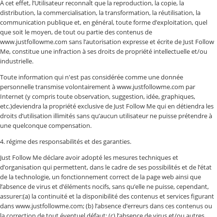
À cet effet, l’Utilisateur reconnaît que la reproduction, la copie, la
distribution, la commercialisation, la transformation, la réutilisation, la
communication publique et, en général, toute forme d’exploitation, quel
que soit le moyen, de tout ou partie des contenus de
www.justfollowme.com sans l’autorisation expresse et écrite de Just Follow
Me, constitue une infraction à ses droits de propriété intellectuelle et/ou
industrielle.
Toute information qui n'est pas considérée comme une donnée
personnelle transmise volontairement à www.justfollowme.com par
Internet (y compris toute observation, suggestion, idée, graphiques,
etc.)deviendra la propriété exclusive de Just Follow Me qui en détiendra les
droits d’utilisation illimités sans qu’aucun utilisateur ne puisse prétendre à
une quelconque compensation.
4. régime des responsabilités et des garanties.
Just Follow Me déclare avoir adopté les mesures techniques et
d’organisation qui permettent, dans le cadre de ses possibilités et de l’état
de la technologie, un fonctionnement correct de la page web ainsi que
l’absence de virus et d’éléments nocifs, sans qu’elle ne puisse, cependant,
assurer:(a) la continuité et la disponibilité des contenus et services figurant
dans www.justfollowme.com; (b) l’absence d’erreurs dans ces contenus ou
la correction de tout éventuel défaut; (c) l’absence de virus et/ou autres