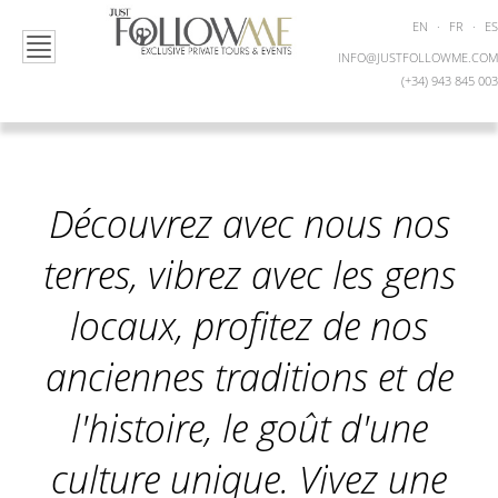
EN
·
FR
·
ES
INFO@JUSTFOLLOWME.COM
(+34) 943 845 003
Découvrez avec nous nos
terres, vibrez avec les gens
locaux, profitez de nos
anciennes traditions et de
l'histoire, le goût d'une
culture unique. Vivez une